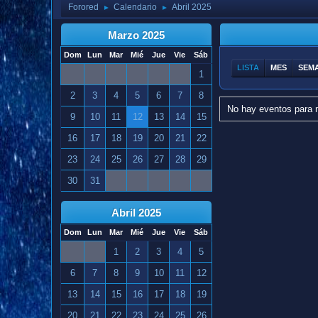
Forored
Calendario
Abril 2025
►
►
Marzo 2025
Dom
Lun
Mar
Mié
Jue
Vie
Sáb
LISTA
MES
SEM
1
2
3
4
5
6
7
8
No hay eventos para 
9
10
11
12
13
14
15
16
17
18
19
20
21
22
23
24
25
26
27
28
29
30
31
Abril 2025
Dom
Lun
Mar
Mié
Jue
Vie
Sáb
1
2
3
4
5
6
7
8
9
10
11
12
13
14
15
16
17
18
19
20
21
22
23
24
25
26