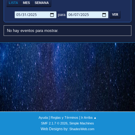
LISTA
MES
SEMANA
para
No hay eventos para mostrar.
|
|
Ayuda
Reglas y Términos
Ir Arriba ▲
,
SMF 2.1.7 © 2026
Simple Machines
Web Designs by:
ShadesWeb.com