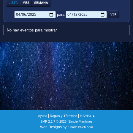
LISTA
MES
SEMANA
para
No hay eventos para mostrar.
|
|
Ayuda
Reglas y Términos
Ir Arriba ▲
,
SMF 2.1.7 © 2026
Simple Machines
Web Designs by:
ShadesWeb.com