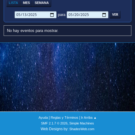
LISTA
MES
SEMANA
para
No hay eventos para mostrar.
|
|
Ayuda
Reglas y Términos
Ir Arriba ▲
,
SMF 2.1.7 © 2026
Simple Machines
Web Designs by:
ShadesWeb.com