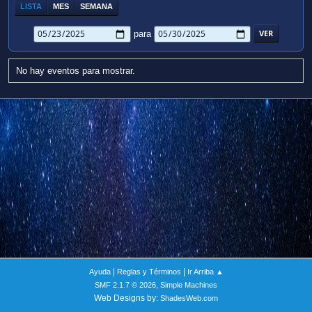
LISTA
MES
SEMANA
para
No hay eventos para mostrar.
|
|
Ayuda
Reglas y Términos
Ir Arriba ▲
,
SMF 2.1.7 © 2026
Simple Machines
Web Designs by:
ShadesWeb.com