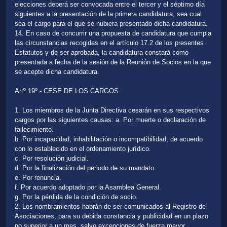
elecciones deberá ser convocada entre el tercer y el séptimo día
siguientes a la presentación de la primera candidatura, sea cual
sea el cargo para el que se hubiera presentado dicha candidatura.
14. En caso de concurrir una propuesta de candidatura que cumpla
las circunstancias recogidas en el artículo 17.2 de los presentes
Estatutos y de ser aprobada, la candidatura constará como
presentada a fecha de la sesión de la Reunión de Socios en la que
se acepte dicha candidatura.
Artº 19º.- CESE DE LOS CARGOS
1. Los miembros de la Junta Directiva cesarán en sus respectivos
cargos por las siguientes causas: a. Por muerte o declaración de
fallecimiento.
b. Por incapacidad, inhabilitación o incompatibilidad, de acuerdo
con lo establecido en el ordenamiento jurídico.
c. Por resolución judicial.
d. Por la finalización del periodo de su mandato.
e. Por renuncia.
f. Por acuerdo adoptado por la Asamblea General.
g. Por la pérdida de la condición de socio.
2. Los nombramientos habrán de ser comunicados al Registro de
Asociaciones, para su debida constancia y publicidad en un plazo
no superior a un mes, salvo excepciones de fuerza mayor.