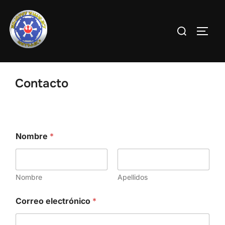
Saltar
al
Buscar:
ALTE
contenido
Contacto
Nombre
*
Nombre
Apellidos
C
Correo electrónico
*
o
m
e