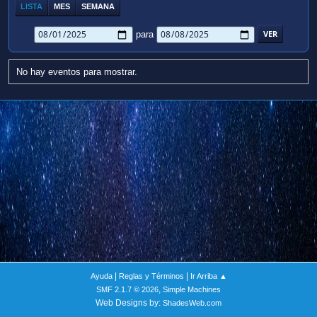
LISTA
MES
SEMANA
para
No hay eventos para mostrar.
|
|
Ayuda
Reglas y Términos
Ir Arriba ▲
,
SMF 2.1.7 © 2026
Simple Machines
Web Designs by:
ShadesWeb.com