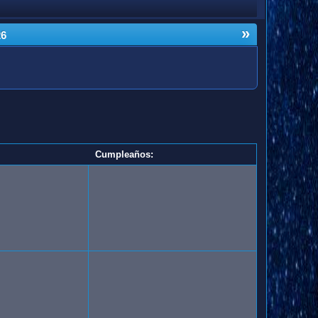
»
26
Cumpleaños: