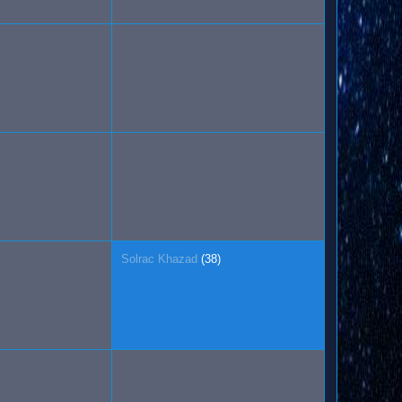
Solrac Khazad
(38)