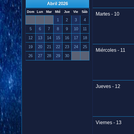
Abril 2026
Dom
Lun
Mar
Mié
Jue
Vie
Sáb
Martes - 10
1
2
3
4
5
6
7
8
9
10
11
12
13
14
15
16
17
18
19
20
21
22
23
24
25
Miércoles - 11
26
27
28
29
30
Jueves - 12
Viernes - 13