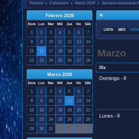
Forored
Calendario
Marzo 2026
Semana empezando M
►
►
►
«
Febrero 2026
Dom
Lun
Mar
Mié
Jue
Vie
Sáb
LISTA
MES
SEM
1
2
3
4
5
6
7
8
9
10
11
12
13
14
Marzo
15
16
17
18
19
20
21
22
23
24
25
26
27
28
Día
Marzo 2026
Domingo - 8
Dom
Lun
Mar
Mié
Jue
Vie
Sáb
1
2
3
4
5
6
7
8
9
10
11
12
13
14
15
16
17
18
19
20
21
Lunes - 9
22
23
24
25
26
27
28
29
30
31