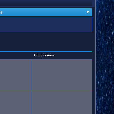
»
25
Cumpleaños: