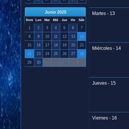
Junio 2025
Martes - 13
Dom
Lun
Mar
Mié
Jue
Vie
Sáb
1
2
3
4
5
6
7
8
9
10
11
12
13
14
15
16
17
18
19
20
21
Miércoles - 14
22
23
24
25
26
27
28
29
30
Jueves - 15
Viernes - 16