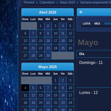
Forored
Calendario
Mayo 2025
Semana empezando M
►
►
►
«
Abril 2025
Dom
Lun
Mar
Mié
Jue
Vie
Sáb
LISTA
MES
SEM
1
2
3
4
5
6
7
8
9
10
11
12
Mayo
13
14
15
16
17
18
19
20
21
22
23
24
25
26
Día
27
28
29
30
Domingo - 11
Mayo 2025
Dom
Lun
Mar
Mié
Jue
Vie
Sáb
1
2
3
4
5
6
7
8
9
10
Lunes - 12
11
12
13
14
15
16
17
18
19
20
21
22
23
24
25
26
27
28
29
30
31