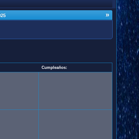
»
025
Cumpleaños: