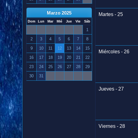
Marzo 2025
Martes - 25
Dom
Lun
Mar
Mié
Jue
Vie
Sáb
1
2
3
4
5
6
7
8
9
10
11
12
13
14
15
Miércoles - 26
16
17
18
19
20
21
22
23
24
25
26
27
28
29
30
31
Jueves - 27
Viernes - 28