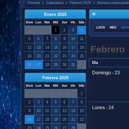
Forored
Calendario
Febrero 2025
Semana empezando 
►
►
►
«
Enero 2025
Dom
Lun
Mar
Mié
Jue
Vie
Sáb
LISTA
MES
SEM
1
2
3
4
5
6
7
8
9
10
11
Febrero
12
13
14
15
16
17
18
19
20
21
22
23
24
25
Día
26
27
28
29
30
31
Domingo - 23
Febrero 2025
Dom
Lun
Mar
Mié
Jue
Vie
Sáb
1
2
3
4
5
6
7
8
Lunes - 24
9
10
11
12
13
14
15
16
17
18
19
20
21
22
23
24
25
26
27
28