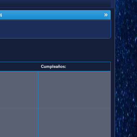
»
4
Cumpleaños: