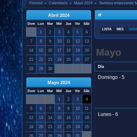
Forored
Calendario
Mayo 2024
Semana empezando M
►
►
►
«
Abril 2024
Dom
Lun
Mar
Mié
Jue
Vie
Sáb
LISTA
MES
SEM
1
2
3
4
5
6
7
8
9
10
11
12
13
Mayo
14
15
16
17
18
19
20
21
22
23
24
25
26
27
Día
28
29
30
Domingo - 5
Mayo 2024
Dom
Lun
Mar
Mié
Jue
Vie
Sáb
1
2
3
4
5
6
7
8
9
10
11
Lunes - 6
12
13
14
15
16
17
18
19
20
21
22
23
24
25
26
27
28
29
30
31