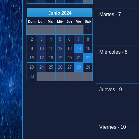
Junio 2024
Martes - 7
Dom
Lun
Mar
Mié
Jue
Vie
Sáb
1
2
3
4
5
6
7
8
9
10
11
12
13
14
15
Miércoles - 8
16
17
18
19
20
21
22
23
24
25
26
27
28
29
30
Jueves - 9
Viernes - 10