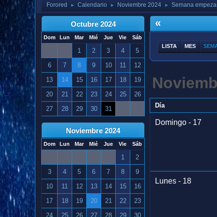
Forored
Calendario
Noviembre 2024
Semana empezan
►
►
►
«
Octubre 2024
Dom
Lun
Mar
Mié
Jue
Vie
Sáb
LISTA
MES
SEM
1
2
3
4
5
6
7
8
9
10
11
12
Noviemb
13
14
15
16
17
18
19
20
21
22
23
24
25
26
Día
27
28
29
30
31
Domingo - 17
Noviembre 2024
Dom
Lun
Mar
Mié
Jue
Vie
Sáb
1
2
3
4
5
6
7
8
9
Lunes - 18
10
11
12
13
14
15
16
17
18
19
20
21
22
23
24
25
26
27
28
29
30