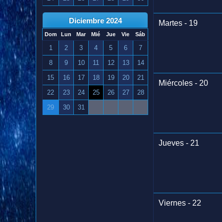
Diciembre 2024
Martes - 19
Dom
Lun
Mar
Mié
Jue
Vie
Sáb
1
2
3
4
5
6
7
8
9
10
11
12
13
14
15
16
17
18
19
20
21
Miércoles - 20
22
23
24
25
26
27
28
29
30
31
Jueves - 21
Viernes - 22