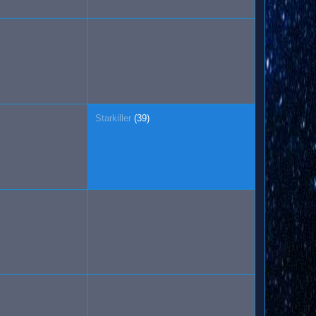
Starkiller
(39)