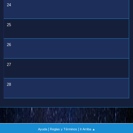
24
25
26
27
28
|
|
Ayuda
Reglas y Términos
Ir Arriba ▲