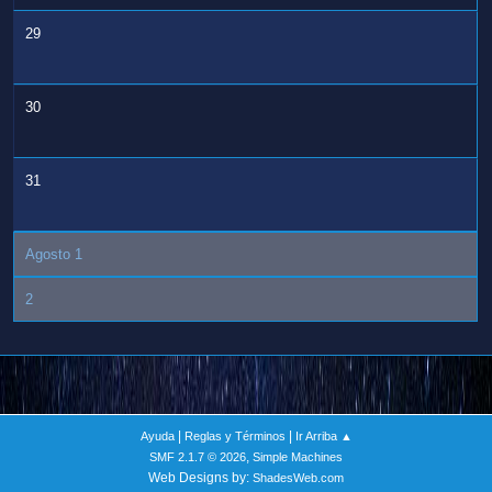
29
30
31
Agosto 1
2
|
|
Ayuda
Reglas y Términos
Ir Arriba ▲
,
SMF 2.1.7 © 2026
Simple Machines
Web Designs by:
ShadesWeb.com