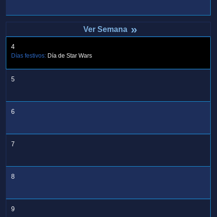
»
4
Días festivos:
Día de Star Wars
5
6
7
8
9