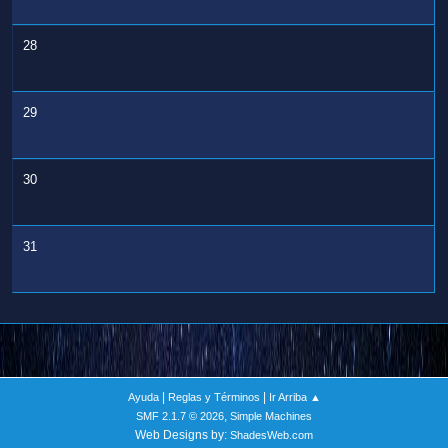
28
29
30
31
|
|
Ayuda
Reglas y Términos
Ir Arriba ▲
,
SMF 2.1.7 © 2026
Simple Machines
Web Designs by:
ShadesWeb.com