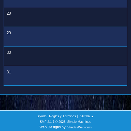
28
29
30
31
|
|
Ayuda
Reglas y Términos
Ir Arriba ▲
,
SMF 2.1.7 © 2026
Simple Machines
Web Designs by:
ShadesWeb.com