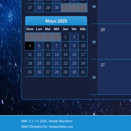
»
27
28
29
30
Mayo 2025
Dom
Lun
Mar
Mié
Jue
Vie
Sáb
20
1
2
3
»
4
5
6
7
8
9
10
11
12
13
14
15
16
17
18
19
20
21
22
23
24
27
25
26
27
28
29
30
31
»
,
SMF 2.1.7 © 2026
Simple Machines
Web Designs by:
ShadesWeb.com