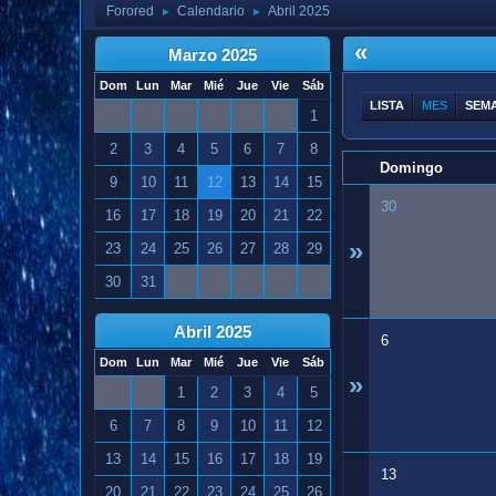
Forored
Calendario
Abril 2025
►
►
«
Marzo 2025
Dom
Lun
Mar
Mié
Jue
Vie
Sáb
LISTA
MES
SEM
1
2
3
4
5
6
7
8
Domingo
9
10
11
12
13
14
15
30
16
17
18
19
20
21
22
»
23
24
25
26
27
28
29
30
31
Abril 2025
6
Dom
Lun
Mar
Mié
Jue
Vie
Sáb
»
1
2
3
4
5
6
7
8
9
10
11
12
13
14
15
16
17
18
19
13
20
21
22
23
24
25
26