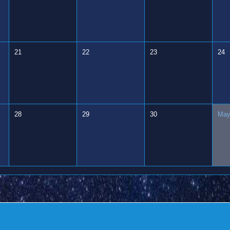
21
22
23
24
28
29
30
May