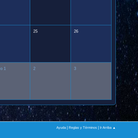
25
26
o 1
2
3
|
|
Ayuda
Reglas y Términos
Ir Arriba ▲