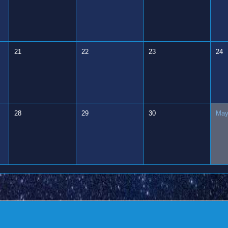
21
22
23
24
28
29
30
May