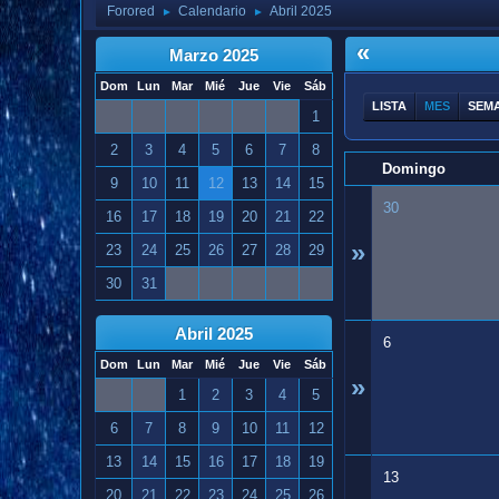
Forored
Calendario
Abril 2025
►
►
«
Marzo 2025
Dom
Lun
Mar
Mié
Jue
Vie
Sáb
LISTA
MES
SEM
1
2
3
4
5
6
7
8
Domingo
9
10
11
12
13
14
15
30
16
17
18
19
20
21
22
»
23
24
25
26
27
28
29
30
31
Abril 2025
6
Dom
Lun
Mar
Mié
Jue
Vie
Sáb
»
1
2
3
4
5
6
7
8
9
10
11
12
13
14
15
16
17
18
19
13
20
21
22
23
24
25
26