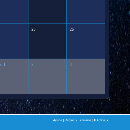
25
26
o 1
2
3
|
|
Ayuda
Reglas y Términos
Ir Arriba ▲