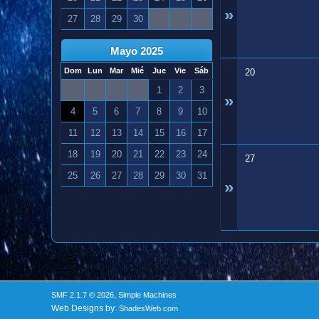
»
27
28
29
30
Mayo 2025
Dom
Lun
Mar
Mié
Jue
Vie
Sáb
20
1
2
3
»
4
5
6
7
8
9
10
11
12
13
14
15
16
17
18
19
20
21
22
23
24
27
25
26
27
28
29
30
31
»
,
SMF 2.1.7 © 2026
Simple Machines
Web Designs by:
ShadesWeb.com