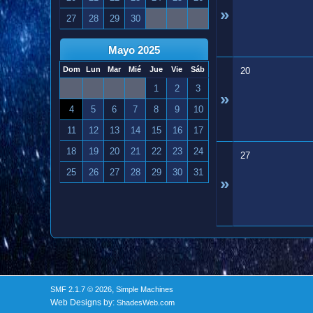
»
27
28
29
30
Mayo 2025
Dom
Lun
Mar
Mié
Jue
Vie
Sáb
20
1
2
3
»
4
5
6
7
8
9
10
11
12
13
14
15
16
17
18
19
20
21
22
23
24
27
25
26
27
28
29
30
31
»
,
SMF 2.1.7 © 2026
Simple Machines
Web Designs by:
ShadesWeb.com