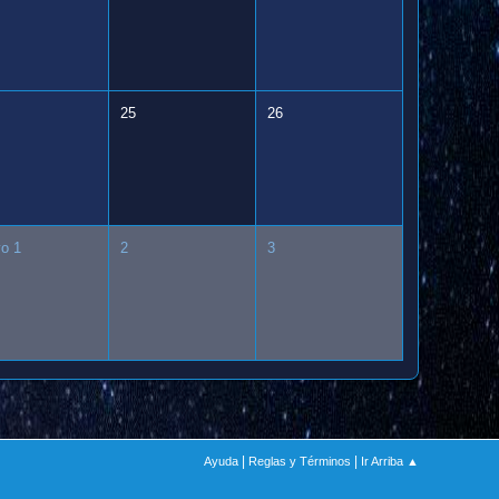
25
26
o 1
2
3
|
|
Ayuda
Reglas y Términos
Ir Arriba ▲