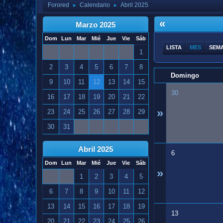
Forored
Calendario
Abril 2025
►
►
«
Marzo 2025
Dom
Lun
Mar
Mié
Jue
Vie
Sáb
LISTA
MES
SEM
1
2
3
4
5
6
7
8
Domingo
9
10
11
12
13
14
15
30
16
17
18
19
20
21
22
»
23
24
25
26
27
28
29
30
31
Abril 2025
6
Dom
Lun
Mar
Mié
Jue
Vie
Sáb
»
1
2
3
4
5
6
7
8
9
10
11
12
13
14
15
16
17
18
19
13
20
21
22
23
24
25
26