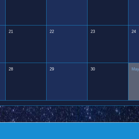
21
22
23
24
28
29
30
May