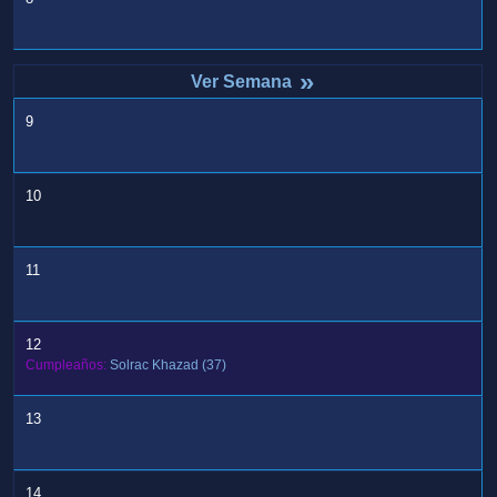
»
9
10
11
12
Cumpleaños:
Solrac Khazad
(37)
13
14