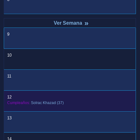
»
9
10
11
12
Cumpleaños:
Solrac Khazad
(37)
13
14