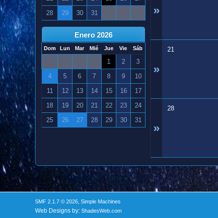
»
28
29
30
31
Enero 2026
Dom
Lun
Mar
Mié
Jue
Vie
Sáb
21
1
2
3
»
4
5
6
7
8
9
10
11
12
13
14
15
16
17
18
19
20
21
22
23
24
28
25
26
27
28
29
30
31
»
,
SMF 2.1.7 © 2026
Simple Machines
Web Designs by:
ShadesWeb.com