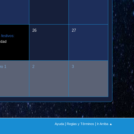
26
27
 festivos:
idad
ro 1
2
3
|
|
Ayuda
Reglas y Términos
Ir Arriba ▲