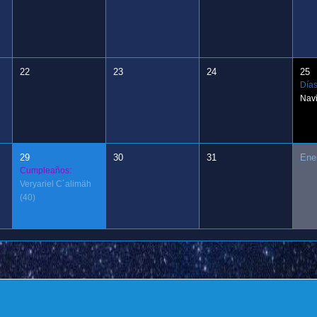
22
23
24
25
Días
Nav
29
30
31
Ene
Cumpleaños:
Veryariel C´alimäh
(40)