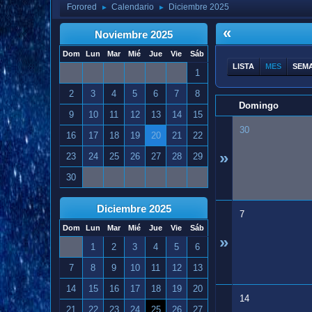
Forored
Calendario
Diciembre 2025
►
►
«
Noviembre 2025
Dom
Lun
Mar
Mié
Jue
Vie
Sáb
LISTA
MES
SEM
1
2
3
4
5
6
7
8
Domingo
9
10
11
12
13
14
15
30
16
17
18
19
20
21
22
»
23
24
25
26
27
28
29
30
Diciembre 2025
7
Dom
Lun
Mar
Mié
Jue
Vie
Sáb
»
1
2
3
4
5
6
7
8
9
10
11
12
13
14
15
16
17
18
19
20
14
21
22
23
24
25
26
27