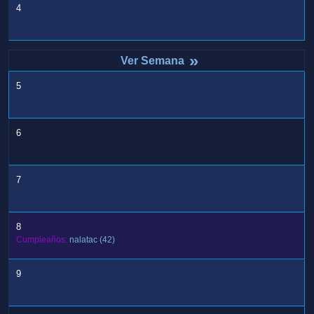
4
»
5
6
7
8
Cumpleaños:
nalatac
(42)
9