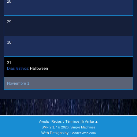
28
29
30
31
Días festivos:
Halloween
Noviembre 1
|
|
Ayuda
Reglas y Términos
Ir Arriba ▲
,
SMF 2.1.7 © 2026
Simple Machines
Web Designs by:
ShadesWeb.com