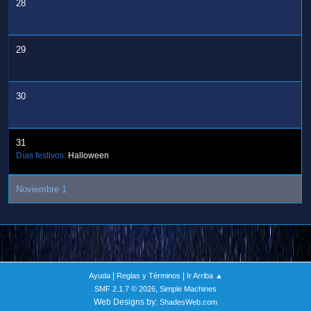
28
29
30
31
Días festivos:
Halloween
Noviembre 1
|
|
Ayuda
Reglas y Términos
Ir Arriba ▲
,
SMF 2.1.7 © 2026
Simple Machines
Web Designs by:
ShadesWeb.com