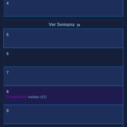
4
»
5
6
7
8
Cumpleaños:
nalatac
(42)
9