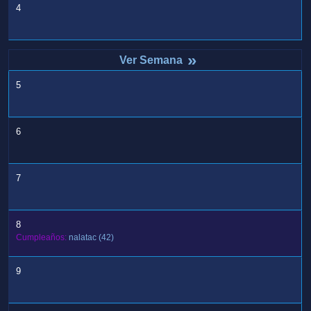
4
»
5
6
7
8
Cumpleaños:
nalatac
(42)
9