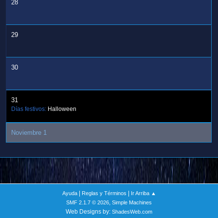
28
29
30
31
Días festivos:
Halloween
Noviembre 1
|
|
Ayuda
Reglas y Términos
Ir Arriba ▲
,
SMF 2.1.7 © 2026
Simple Machines
Web Designs by:
ShadesWeb.com