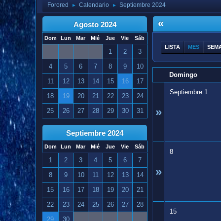
Forored
Calendario
Septiembre 2024
►
►
«
Agosto 2024
Dom
Lun
Mar
Mié
Jue
Vie
Sáb
LISTA
MES
SEM
1
2
3
4
5
6
7
8
9
10
Domingo
11
12
13
14
15
16
17
Septiembre 1
18
19
20
21
22
23
24
»
25
26
27
28
29
30
31
Septiembre 2024
Dom
Lun
Mar
Mié
Jue
Vie
Sáb
8
1
2
3
4
5
6
7
»
8
9
10
11
12
13
14
15
16
17
18
19
20
21
22
23
24
25
26
27
28
15
29
30