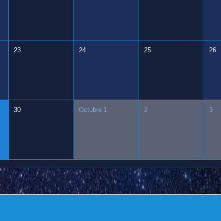
23
24
25
26
30
Octubre 1
2
3
a