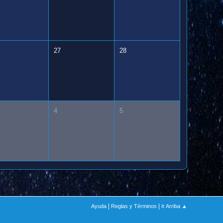
27
28
4
5
|
|
Ayuda
Reglas y Términos
Ir Arriba ▲