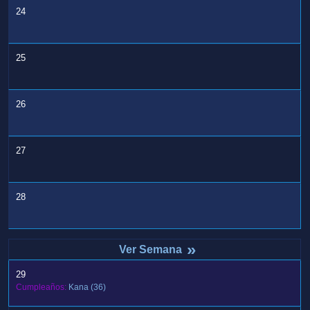
24
25
26
27
28
»
29
Cumpleaños:
Kana
(36)