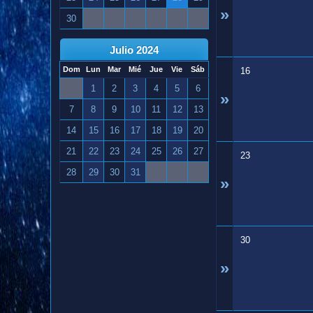
»
30
Julio 2024
Dom
Lun
Mar
Mié
Jue
Vie
Sáb
16
1
2
3
4
5
6
»
7
8
9
10
11
12
13
14
15
16
17
18
19
20
21
22
23
24
25
26
27
23
28
29
30
31
»
30
»