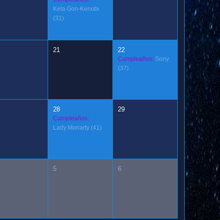
Kela Gon-Kenobi
(31)
21
22
Cumpleaños:
Sony
(37)
28
29
Cumpleaños:
Lady Moriarty
(41)
5
6