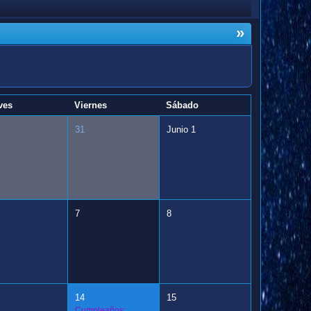
»
ves
Viernes
Sábado
31
Junio 1
7
8
14
15
Cumpleaños: