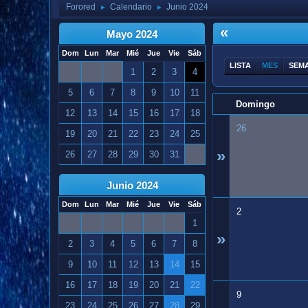
Forored
Calendario
Junio 2024
►
►
«
Mayo 2024
Dom
Lun
Mar
Mié
Jue
Vie
Sáb
LISTA
MES
SEM
1
2
3
4
5
6
7
8
9
10
11
Domingo
12
13
14
15
16
17
18
26
19
20
21
22
23
24
25
»
26
27
28
29
30
31
Junio 2024
Dom
Lun
Mar
Mié
Jue
Vie
Sáb
2
1
»
2
3
4
5
6
7
8
9
10
11
12
13
14
15
16
17
18
19
20
21
22
9
23
24
25
26
27
28
29