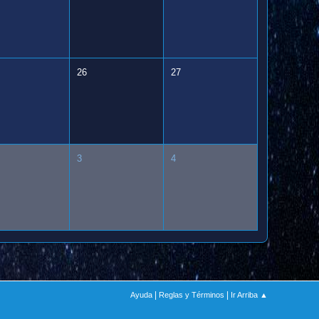
26
27
3
4
|
|
Ayuda
Reglas y Términos
Ir Arriba ▲