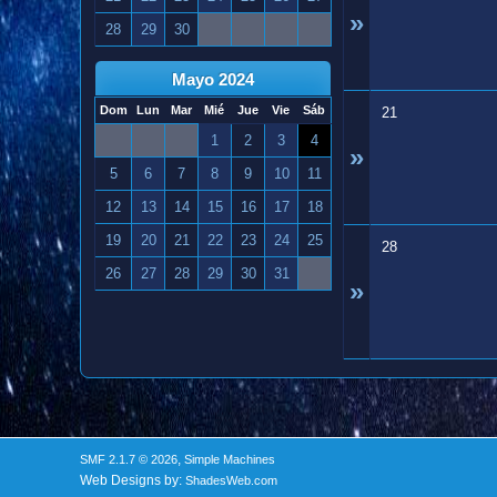
»
28
29
30
Mayo 2024
Dom
Lun
Mar
Mié
Jue
Vie
Sáb
21
1
2
3
4
»
5
6
7
8
9
10
11
12
13
14
15
16
17
18
19
20
21
22
23
24
25
28
26
27
28
29
30
31
»
,
SMF 2.1.7 © 2026
Simple Machines
Web Designs by:
ShadesWeb.com