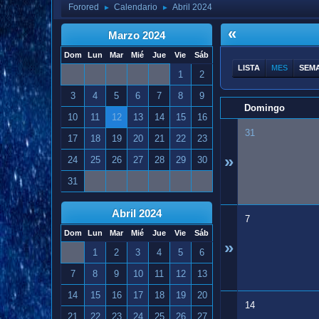
Forored
Calendario
Abril 2024
►
►
«
Marzo 2024
Dom
Lun
Mar
Mié
Jue
Vie
Sáb
LISTA
MES
SEM
1
2
3
4
5
6
7
8
9
Domingo
10
11
12
13
14
15
16
31
17
18
19
20
21
22
23
»
24
25
26
27
28
29
30
31
Abril 2024
7
Dom
Lun
Mar
Mié
Jue
Vie
Sáb
»
1
2
3
4
5
6
7
8
9
10
11
12
13
14
15
16
17
18
19
20
14
21
22
23
24
25
26
27