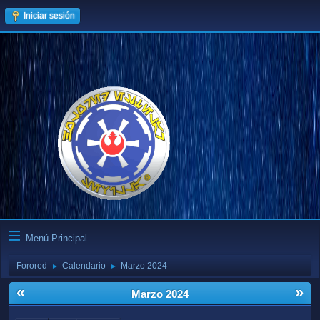
Iniciar sesión
Menú Principal
Forored
Calendario
Marzo 2024
►
►
«
»
Marzo 2024