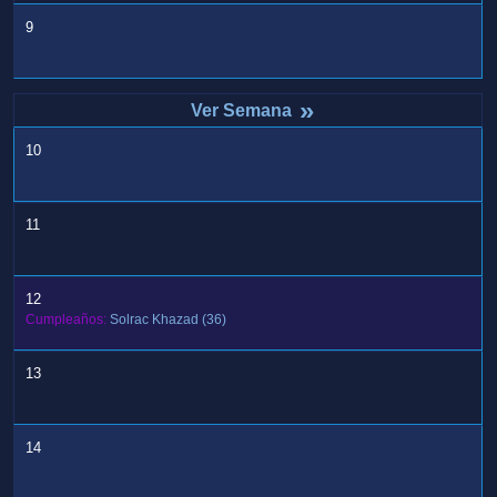
9
»
10
11
12
Cumpleaños:
Solrac Khazad
(36)
13
14