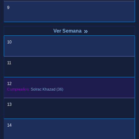
9
»
10
11
12
Cumpleaños:
Solrac Khazad
(36)
13
14