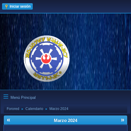
Iniciar sesión
Menú Principal
Forored
Calendario
Marzo 2024
►
►
«
»
Marzo 2024