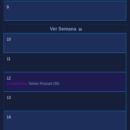
9
»
10
11
12
Cumpleaños:
Solrac Khazad
(36)
13
14