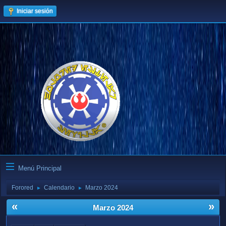
Iniciar sesión
Menú Principal
Forored
Calendario
Marzo 2024
►
►
«
»
Marzo 2024