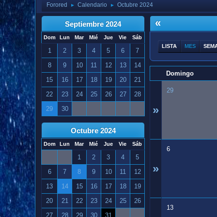
Forored
Calendario
Octubre 2024
►
►
«
Septiembre 2024
Dom
Lun
Mar
Mié
Jue
Vie
Sáb
LISTA
MES
SEM
1
2
3
4
5
6
7
8
9
10
11
12
13
14
Domingo
15
16
17
18
19
20
21
29
22
23
24
25
26
27
28
»
29
30
Octubre 2024
Dom
Lun
Mar
Mié
Jue
Vie
Sáb
6
1
2
3
4
5
»
6
7
8
9
10
11
12
13
14
15
16
17
18
19
20
21
22
23
24
25
26
13
27
28
29
30
31