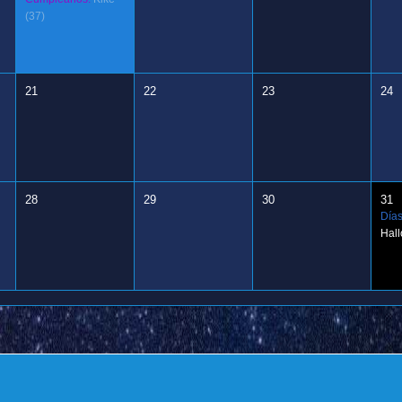
(37)
21
22
23
24
28
29
30
31
Días
Hal