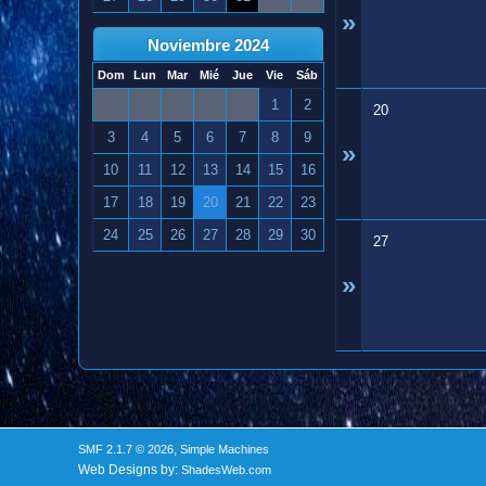
»
Noviembre 2024
Dom
Lun
Mar
Mié
Jue
Vie
Sáb
1
2
20
3
4
5
6
7
8
9
»
10
11
12
13
14
15
16
17
18
19
20
21
22
23
24
25
26
27
28
29
30
27
»
,
SMF 2.1.7 © 2026
Simple Machines
Web Designs by:
ShadesWeb.com