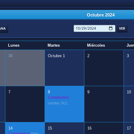
Octubre 2024
ANA
Lunes
Martes
Miércoles
Jue
30
Octubre 1
2
3
7
8
9
10
Cumpleaños:
nalatac
(41)
14
15
16
17
Cumpleaños:
Kike