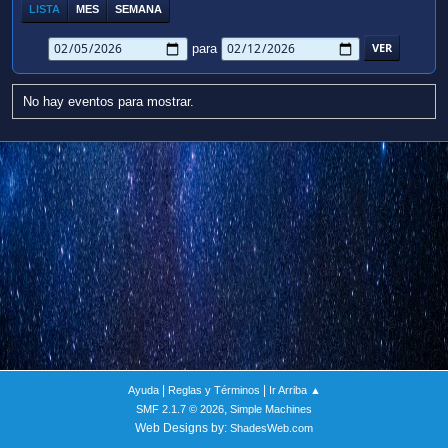
LISTA
MES
SEMANA
para
No hay eventos para mostrar.
|
|
Ayuda
Reglas y Términos
Ir Arriba ▲
,
SMF 2.1.7 © 2026
Simple Machines
Web Designs by:
ShadesWeb.com