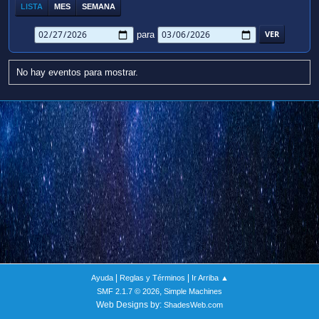
LISTA
MES
SEMANA
para
No hay eventos para mostrar.
|
|
Ayuda
Reglas y Términos
Ir Arriba ▲
,
SMF 2.1.7 © 2026
Simple Machines
Web Designs by:
ShadesWeb.com