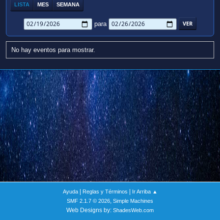
LISTA
MES
SEMANA
para
No hay eventos para mostrar.
|
|
Ayuda
Reglas y Términos
Ir Arriba ▲
,
SMF 2.1.7 © 2026
Simple Machines
Web Designs by:
ShadesWeb.com