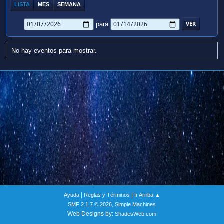
LISTA
MES
SEMANA
para
No hay eventos para mostrar.
|
|
Ayuda
Reglas y Términos
Ir Arriba ▲
,
SMF 2.1.7 © 2026
Simple Machines
Web Designs by:
ShadesWeb.com