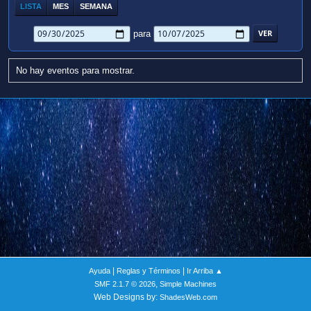
LISTA
MES
SEMANA
para
No hay eventos para mostrar.
|
|
Ayuda
Reglas y Términos
Ir Arriba ▲
,
SMF 2.1.7 © 2026
Simple Machines
Web Designs by:
ShadesWeb.com