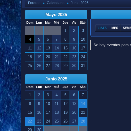
Forored
Calendario
Junio 2025
►
►
Mayo 2025
Dom
Lun
Mar
Mié
Jue
Vie
Sáb
LISTA
MES
SEM
1
2
3
4
5
6
7
8
9
10
No hay eventos para 
11
12
13
14
15
16
17
18
19
20
21
22
23
24
25
26
27
28
29
30
31
Junio 2025
Dom
Lun
Mar
Mié
Jue
Vie
Sáb
1
2
3
4
5
6
7
8
9
10
11
12
13
14
15
16
17
18
19
20
21
22
23
24
25
26
27
28
29
30