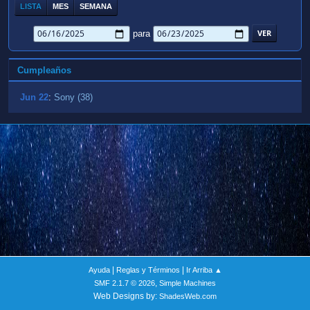
LISTA
MES
SEMANA
para
Cumpleaños
Jun 22
:
Sony (38)
|
|
Ayuda
Reglas y Términos
Ir Arriba ▲
,
SMF 2.1.7 © 2026
Simple Machines
Web Designs by:
ShadesWeb.com