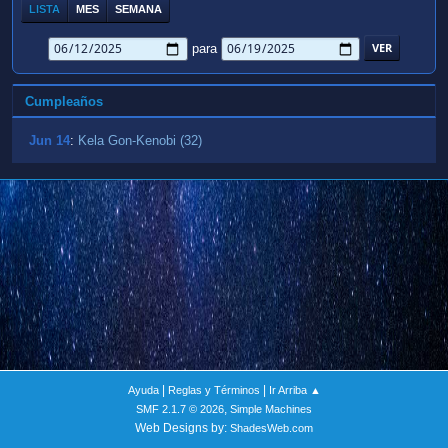
LISTA
MES
SEMANA
para
Cumpleaños
Jun 14
:
Kela Gon-Kenobi (32)
|
|
Ayuda
Reglas y Términos
Ir Arriba ▲
,
SMF 2.1.7 © 2026
Simple Machines
Web Designs by:
ShadesWeb.com