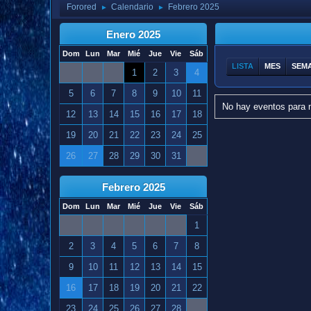
Forored
Calendario
Febrero 2025
►
►
Enero 2025
Dom
Lun
Mar
Mié
Jue
Vie
Sáb
LISTA
MES
SEM
1
2
3
4
5
6
7
8
9
10
11
No hay eventos para 
12
13
14
15
16
17
18
19
20
21
22
23
24
25
26
27
28
29
30
31
Febrero 2025
Dom
Lun
Mar
Mié
Jue
Vie
Sáb
1
2
3
4
5
6
7
8
9
10
11
12
13
14
15
16
17
18
19
20
21
22
23
24
25
26
27
28