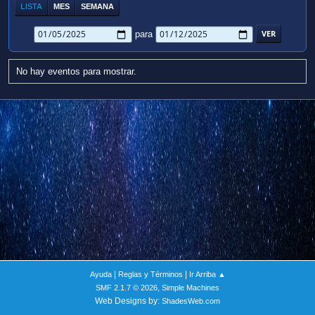
LISTA
MES
SEMANA
para
No hay eventos para mostrar.
|
|
Ayuda
Reglas y Términos
Ir Arriba ▲
,
SMF 2.1.7 © 2026
Simple Machines
Web Designs by:
ShadesWeb.com