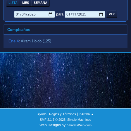
LISTA
MES
SEMANA
para
Cumpleaños
Ene 4
:
Airam Holdo (125)
|
|
Ayuda
Reglas y Términos
Ir Arriba ▲
,
SMF 2.1.7 © 2026
Simple Machines
Web Designs by:
ShadesWeb.com