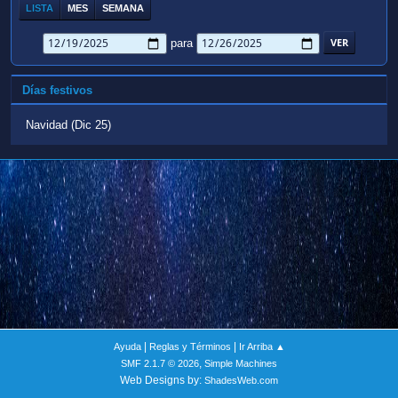
LISTA
MES
SEMANA
para
Días festivos
Navidad (Dic 25)
|
|
Ayuda
Reglas y Términos
Ir Arriba ▲
,
SMF 2.1.7 © 2026
Simple Machines
Web Designs by:
ShadesWeb.com