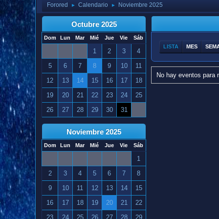
Forored
Calendario
Noviembre 2025
►
►
Octubre 2025
Dom
Lun
Mar
Mié
Jue
Vie
Sáb
LISTA
MES
SEM
1
2
3
4
5
6
7
8
9
10
11
No hay eventos para 
12
13
14
15
16
17
18
19
20
21
22
23
24
25
26
27
28
29
30
31
Noviembre 2025
Dom
Lun
Mar
Mié
Jue
Vie
Sáb
1
2
3
4
5
6
7
8
9
10
11
12
13
14
15
16
17
18
19
20
21
22
23
24
25
26
27
28
29