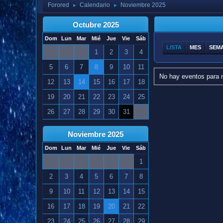
Forored
Calendario
Noviembre 2025
►
►
Octubre 2025
Dom
Lun
Mar
Mié
Jue
Vie
Sáb
LISTA
MES
SEM
1
2
3
4
5
6
7
8
9
10
11
No hay eventos para 
12
13
14
15
16
17
18
19
20
21
22
23
24
25
26
27
28
29
30
31
Noviembre 2025
Dom
Lun
Mar
Mié
Jue
Vie
Sáb
1
2
3
4
5
6
7
8
9
10
11
12
13
14
15
16
17
18
19
20
21
22
23
24
25
26
27
28
29