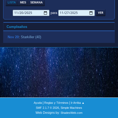
LISTA
MES
SEMANA
para
Cumpleaños
Nov 20
:
Starkiller (40)
|
|
Ayuda
Reglas y Términos
Ir Arriba ▲
,
SMF 2.1.7 © 2026
Simple Machines
Web Designs by:
ShadesWeb.com