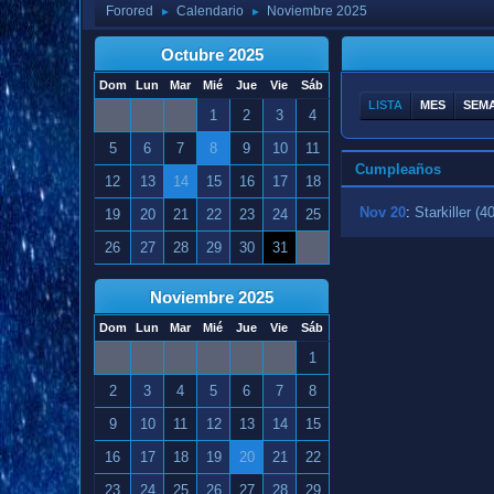
Forored
Calendario
Noviembre 2025
►
►
Octubre 2025
Dom
Lun
Mar
Mié
Jue
Vie
Sáb
LISTA
MES
SEM
1
2
3
4
5
6
7
8
9
10
11
Cumpleaños
12
13
14
15
16
17
18
Nov 20
:
Starkiller (40
19
20
21
22
23
24
25
26
27
28
29
30
31
Noviembre 2025
Dom
Lun
Mar
Mié
Jue
Vie
Sáb
1
2
3
4
5
6
7
8
9
10
11
12
13
14
15
16
17
18
19
20
21
22
23
24
25
26
27
28
29